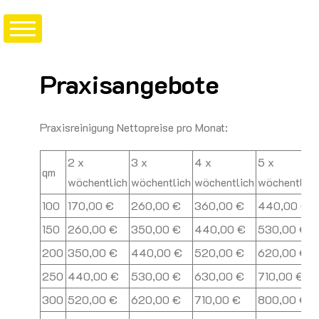
Zum
Inhalt
springen
Praxisangebote
Praxisreinigung Nettopreise pro Monat:
2 x
3 x
4 x
5 x
qm
wöchentlich
wöchentlich
wöchentlich
wöchentlich
100
170,00 €
260,00 €
360,00 €
440,00 €
150
260,00 €
350,00 €
440,00 €
530,00 €
200
350,00 €
440,00 €
520,00 €
620,00 €
250
440,00 €
530,00 €
630,00 €
710,00 €
300
520,00 €
620,00 €
710,00 €
800,00 €